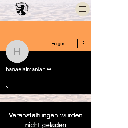
Weitere Optionen
Folgen
hanaelalmaniah
Administrator
hanaelalmaniah
Veranstaltungen wurden
nicht geladen