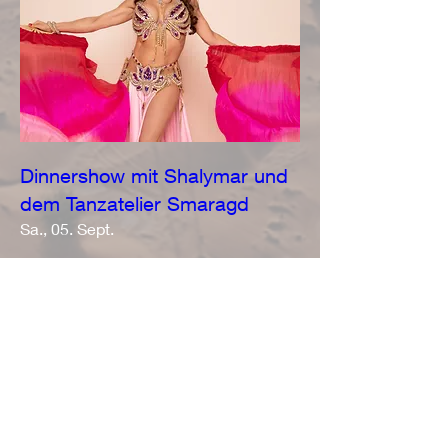
Dinnershow mit Shalymar und
dem Tanzatelier Smaragd
Sa., 05. Sept.
Mehr Infos
Details