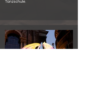
Tanzschule.
Mehlika
Mehlika begann bereits im frühen
Kindheitsalter mit dem Tanzen.
Hierzu gehören 8 Jahre Turniertanz im