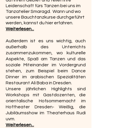
auf ihrem Gebiet und teilen ihre
Leidenschaft fürs Tanzen bei uns im
Tanzatelier Smaragd
. Wann und wo
unsere Bauchtanzkurse durchgeführt
werden, kannst du hier erfahren.
Weiterlesen...
Außerdem ist es uns wichtig, auch
außerhalb des Unterrichts
zusammenzukommen, wo kulturelle
Aspekte, Spaß am Tanzen und das
soziale Miteinander im Vordergrund
stehen, zum B
eispiel beim Dance
Dinner im arabischen Spezialitäten
Restaurant Ali Baba in Dresden.
Unsere jährlichen Highlights sind
Workshops mit Gastdozenten, die
orientalische Hofsommernacht im
Hoftheater Dresden- Weißig, die
Jubiläumsshow im Theaterhaus Rudi
uvm.
Weiterlesen...