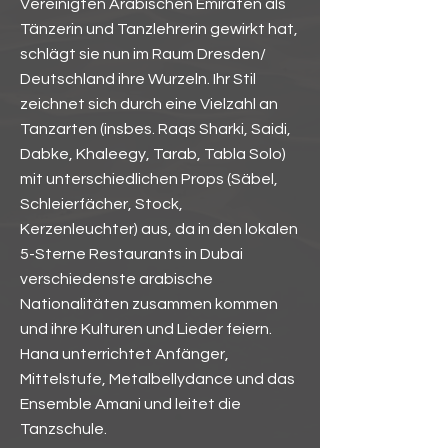
Vereinigten Arabischen Emiraten als
Tänzerin und Tanzlehrerin gewirkt hat,
schlägt sie nun im Raum Dresden/
Deutschland ihre Wurzeln. Ihr Stil
zeichnet sich durch eine Vielzahl an
Tanzarten (insbes. Raqs Sharki, Saidi,
Dabke, Khaleegy, Tarab, Tabla Solo)
mit unterschiedlichen Props (Säbel,
Schleierfächer, Stock,
Kerzenleuchter) aus, da in den lokalen
5-Sterne Restaurants in Dubai
verschiedenste arabische
Nationalitäten zusammen kommen
und ihre Kulturen und Lieder feiern.
Hana unterrichtet Anfänger,
Mittelstufe, Metalbellydance und das
Ensemble Amani und leitet die
Tanzschule.