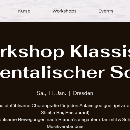
Kurse
Workshops
Events
rkshop Klassi
ientalischer S
Sa., 11. Jan.
  |  
Dresden
ose einfühlsame Choreografie für jeden Anlass geeignet (privat
Shisha Bar, Restaurant)
fühlsame Bewegungen nach Bianca's elegantem Tanzstil & Sc
Musikverständnis