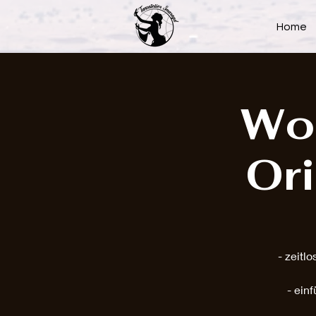
Home
Wo
Or
- zeitl
- ein