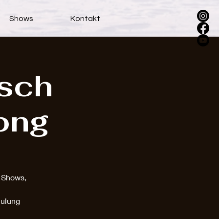
Shows
Kontakt
sch
ong
e Shows,
hulung