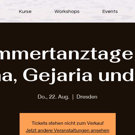
Kurse
Workshops
Events
mertanztage
a, Gejaria un
Do., 22. Aug.
  |  
Dresden
Tickets stehen nicht zum Verkauf
Jetzt andere Veranstaltungen ansehen