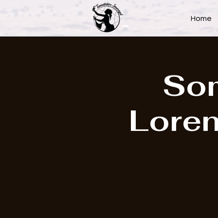
Home
Som
Loren