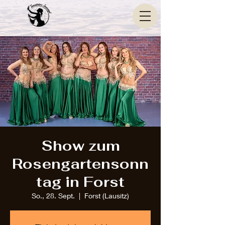
Show zum
Rosengartensonn
tag in Forst
So., 28. Sept.
  |  
Forst (Lausitz)