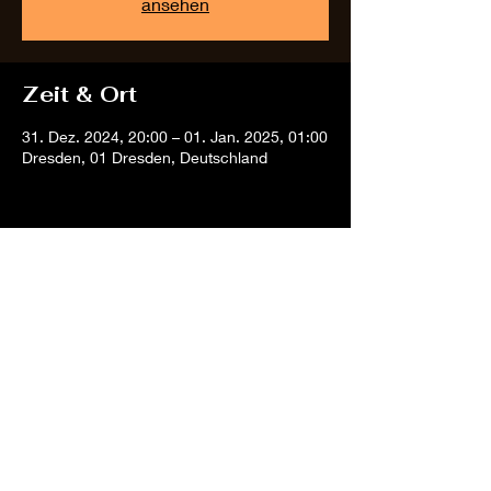
ansehen
Zeit & Ort
31. Dez. 2024, 20:00 – 01. Jan. 2025, 01:00
Dresden, 01 Dresden, Deutschland
Diese Veranstaltung
teilen
All rights reserved by hanaelalmaniah