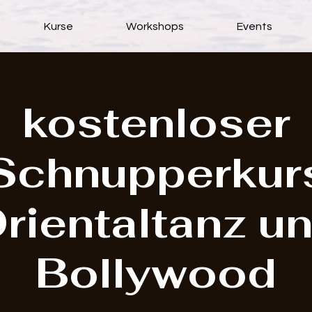
Kurse
Workshops
Events
kostenloser
Schnupperkur
rientaltanz u
Bollywood