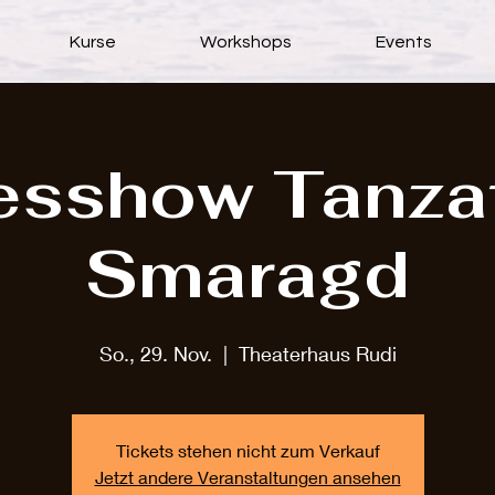
Kurse
Workshops
Events
esshow Tanzat
Smaragd
So., 29. Nov.
  |  
Theaterhaus Rudi
Tickets stehen nicht zum Verkauf
Jetzt andere Veranstaltungen ansehen