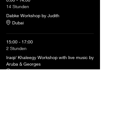
14 Stunden
Dabke Workshop by Judith
Dubai
15:00 - 17:00
2 Stunden
Iraqi/ Khaleegy Workshop with live music by
Aruba & Georges
Dubai
Alle ansehen
3 weitere Elemente verfügbar