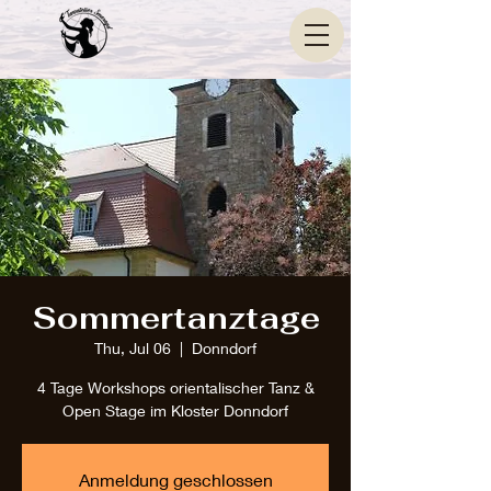
Sommertanztage
Thu, Jul 06
  |  
Donndorf
4 Tage Workshops orientalischer Tanz &
Open Stage im Kloster Donndorf
Anmeldung geschlossen