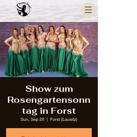
Show zum
Rosengartensonn
tag in Forst
Sun, Sep 28
  |  
Forst (Lausitz)