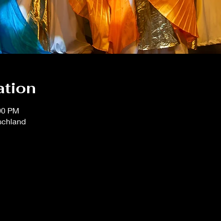
ation
:00 PM
schland