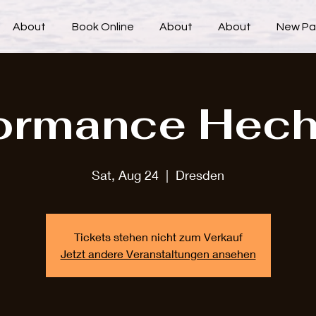
About
Book Online
About
About
New P
ormance Hech
Sat, Aug 24
  |  
Dresden
Tickets stehen nicht zum Verkauf
Jetzt andere Veranstaltungen ansehen