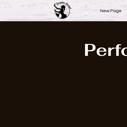
New Page
Perf