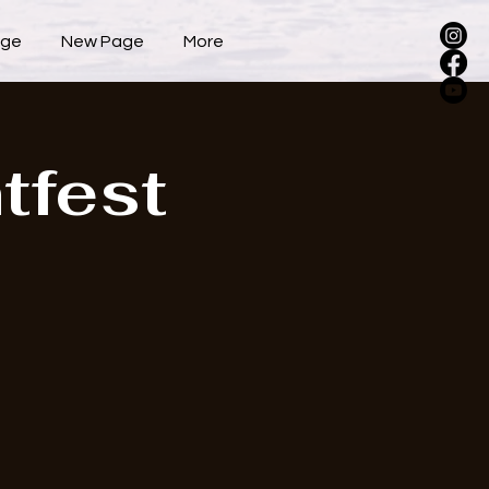
age
New Page
More
tfest