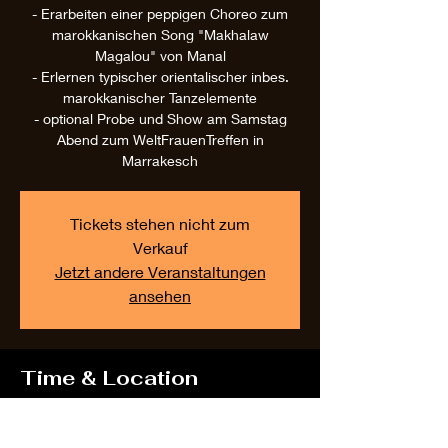
- Erarbeiten einer peppigen Choreo zum
marokkanischen Song "Makhalaw
Magalou" von Manal
- Erlernen typischer orientalischer inbes.
marokkanischer Tanzelemente
- optional Probe und Show am Samstag
Abend zum WeltFrauenTreffen in
Marrakesch
Tickets stehen nicht zum
Verkauf
Jetzt andere Veranstaltungen
ansehen
Time & Location
Feb 22, 2025, 11:00 AM – 1:30 PM
Dubai, Dubai - Vereinigte Arabische Emirate