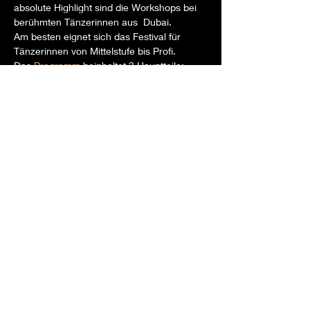
absolute Highlight sind die Workshops bei 
berühmten Tänzerinnen aus  Dubai.
Am besten eignet sich das Festival für 
Tänzerinnen von Mittelstufe bis Profi.
Das 
Programm
 beinhaltet 3 Hauptteile:
Workshops
Sightseeing
Abendprogramm
Show More
Share this event
hanaelalmaniah