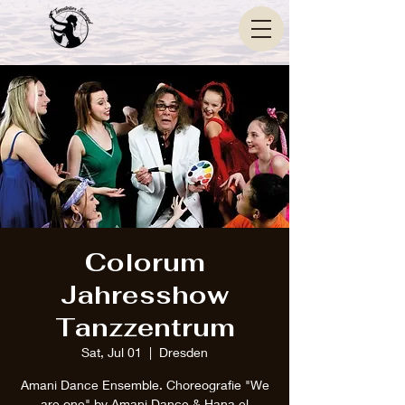
Colorum
Jahresshow
Tanzzentrum
Sat, Jul 01
  |  
Dresden
Amani Dance Ensemble. Choreografie "We
are one" by Amani Dance & Hana el