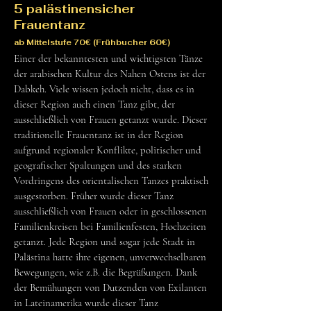
5 palästinensicher
Frauentanz
ab Mittelstufe 70€ (Frühbucher 60€)
Einer der bekanntesten und wichtigsten Tänze
der arabischen Kultur des Nahen Ostens ist der
Dabkeh. Viele wissen jedoch nicht, dass es in
dieser Region auch einen Tanz gibt, der
ausschließlich von Frauen getanzt wurde. Dieser
traditionelle Frauentanz ist in der Region
aufgrund regionaler Konflikte, politischer und
geografischer Spaltungen und des starken
Vordringens des orientalischen Tanzes praktisch
ausgestorben. Früher wurde dieser Tanz
ausschließlich von Frauen oder in geschlossenen
Familienkreisen bei Familienfesten, Hochzeiten
getanzt. Jede Region und sogar jede Stadt in
Palästina hatte ihre eigenen, unverwechselbaren
Bewegungen, wie z.B. die Begrüßungen. Dank
der Bemühungen von Dutzenden von Exilanten
in Lateinamerika wurde dieser Tanz