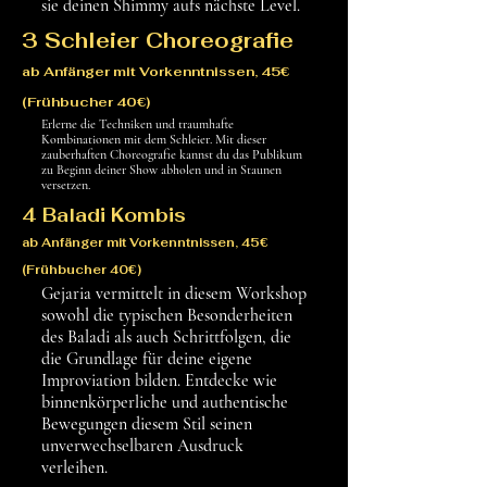
sie deinen Shimmy aufs nächste Level.
3 Schleier Choreografie
ab Anfänger mit Vorkenntnissen, 45€
(Frühbucher 40€)
Erlerne die Techniken und traumhafte
Kombinationen mit dem Schleier. Mit dieser
zauberhaften Choreografie kannst du das Publikum
zu Beginn deiner Show abholen und in Staunen
versetzen.
4 Baladi Kombis
ab Anfänger mit Vorkenntnissen, 45€
(Frühbucher 40€)
Gejaria vermittelt in diesem Workshop
sowohl die typischen Besonderheiten
des Baladi als auch Schrittfolgen, die
die Grundlage für deine eigene
Improviation bilden. Entdecke wie
binnenkörperliche und authentische
Bewegungen diesem Stil seinen
unverwechselbaren Ausdruck
verleihen.