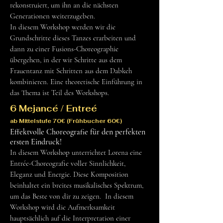
rekonstruiert, um ihn an die nächsten
Generationen weiterzugeben.
In diesem Workshop werden wir die
Grundschritte dieses Tanzes erarbeiten und
dann zu einer Fusions-Choreographie
übergehen, in der wir Schritte aus dem
Frauentanz mit Schritten aus dem Dabkeh
kombinieren. Eine theoretische Einführung in
das Thema ist Teil des Workshops.
6 Mejancé / Entreé
ab Mittelstufe 70€ (Frühbucher 60€)
Effektvolle Choreografie für den perfekten
ersten Eindruck!
In diesem Workshop unterrichtet Lorena eine
Entrée-Choreografie voller Sinnlichkeit,
Eleganz und Energie. Diese Komposition
beinhaltet ein breites musikalisches Spektrum,
um das Beste von dir zu zeigen. In diesem
Workshop wird die Aufmerksamkeit
hauptsächlich auf die Interpretation einer