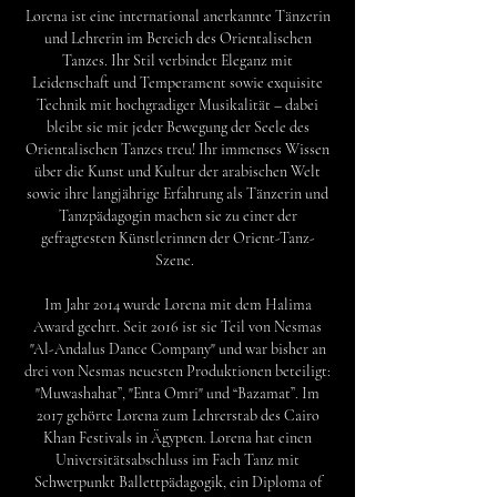
Lorena ist eine international anerkannte Tänzerin
und Lehrerin im Bereich des Orientalischen
Tanzes. Ihr Stil verbindet Eleganz mit
Leidenschaft und Temperament sowie exquisite
Technik mit hochgradiger Musikalität – dabei
bleibt sie mit jeder Bewegung der Seele des
Orientalischen Tanzes treu! Ihr immenses Wissen
über die Kunst und Kultur der arabischen Welt
sowie ihre langjährige Erfahrung als Tänzerin und
Tanzpädagogin machen sie zu einer der
gefragtesten Künstlerinnen der Orient-Tanz-
Szene.
Im Jahr 2014 wurde Lorena mit dem Halima
Award geehrt. Seit 2016 ist sie Teil von Nesmas
"Al-Andalus Dance Company" und war bisher an
drei von Nesmas neuesten Produktionen beteiligt:
"Muwashahat”, "Enta Omri" und “Bazamat”. Im
2017 gehörte Lorena zum Lehrerstab des Cairo
Khan Festivals in Ägypten. Lorena hat einen
Universitätsabschluss im Fach Tanz mit
Schwerpunkt Ballettpädagogik, ein Diploma of