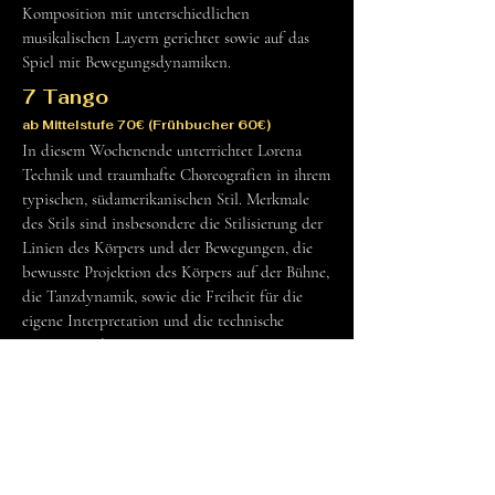
Komposition mit unterschiedlichen
musikalischen Layern gerichtet sowie auf das
Spiel mit Bewegungsdynamiken.
7 Tango
ab Mittelstufe 70€ (Frühbucher 60€)
In diesem Wochenende unterrichtet Lorena
Technik und traumhafte Choreografien in ihrem
typischen, südamerikanischen Stil. Merkmale
des Stils sind insbesondere die Stilisierung der
Linien des Körpers und der Bewegungen, die
bewusste Projektion des Körpers auf der Bühne,
die Tanzdynamik, sowie die Freiheit für die
eigene Interpretation und die technische
Präzision. Glamour, eine Prise
lateinamerikanischen Charakters und Humor
gehören auch dazu.
Sehnsucht nach dem Klang des Bandoneons -
it's Tango Time! Eine Oriental-Tango
Choreografie, welche die Leidenschaft, die
Sinnlichkeit und der Stolz der